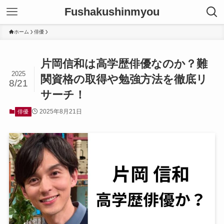
Fushakushinmyou
ホーム
俳優
片岡信和は高学歴俳優なのか？難
2025
関資格の取得や勉強方法を徹底リ
8/21
サーチ！
2025年8月21日
俳優