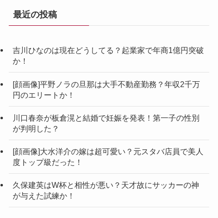
最近の投稿
吉川ひなのは現在どうしてる？起業家で年商1億円突破
か！
[顔画像]平野ノラの旦那は大手不動産勤務？年収2千万
円のエリートか！
川口春奈が板倉滉と結婚で妊娠を発表！第一子の性別
が判明した？
[顔画像]大水洋介の嫁は超可愛い？元スタバ店員で美人
度トップ級だった！
久保建英はW杯と相性が悪い？天才故にサッカーの神
が与えた試練か！