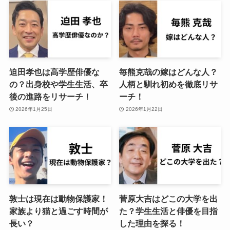
迫田孝也は高学歴俳優な
毎熊克哉の嫁はどんな人？
の？出身校や学生生活、卒
人柄と馴れ初めを徹底リサ
後の進路をリサーチ！
ーチ！
2026年1月25日
2026年1月22日
敦士は現在は動物保護家！
菅原大吉はどこの大学を出
家族より猫と過ごす時間が
た？学生生活と俳優を目指
長い？
した理由を探る！