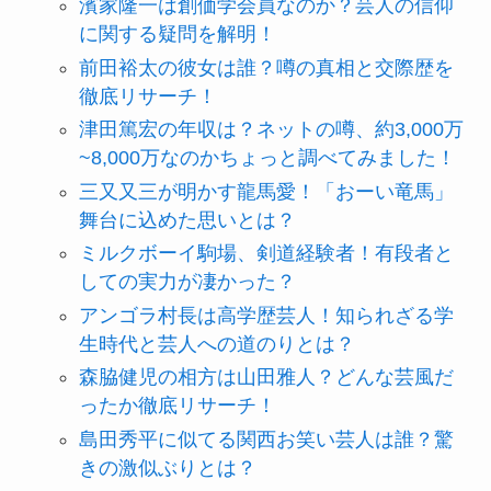
濱家隆一は創価学会員なのか？芸人の信仰
に関する疑問を解明！
前田裕太の彼女は誰？噂の真相と交際歴を
徹底リサーチ！
津田篤宏の年収は？ネットの噂、約3,000万
~8,000万なのかちょっと調べてみました！
三又又三が明かす龍馬愛！「おーい竜馬」
舞台に込めた思いとは？
ミルクボーイ駒場、剣道経験者！有段者と
しての実力が凄かった？
アンゴラ村長は高学歴芸人！知られざる学
生時代と芸人への道のりとは？
森脇健児の相方は山田雅人？どんな芸風だ
ったか徹底リサーチ！
島田秀平に似てる関西お笑い芸人は誰？驚
きの激似ぶりとは？