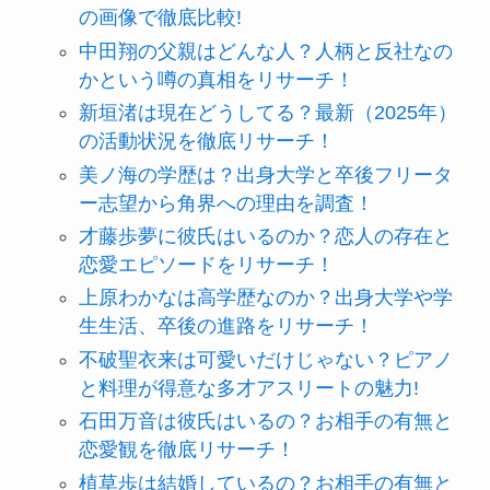
の画像で徹底比較!
中田翔の父親はどんな人？人柄と反社なの
かという噂の真相をリサーチ！
新垣渚は現在どうしてる？最新（2025年）
の活動状況を徹底リサーチ！
美ノ海の学歴は？出身大学と卒後フリータ
ー志望から角界への理由を調査！
才藤歩夢に彼氏はいるのか？恋人の存在と
恋愛エピソードをリサーチ！
上原わかなは高学歴なのか？出身大学や学
生生活、卒後の進路をリサーチ！
不破聖衣来は可愛いだけじゃない？ピアノ
と料理が得意な多才アスリートの魅力!
石田万音は彼氏はいるの？お相手の有無と
恋愛観を徹底リサーチ！
植草歩は結婚しているの？お相手の有無と