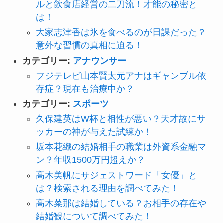
ルと飲食店経営の二刀流！才能の秘密と
は！
大家志津香は氷を食べるのが日課だった？
意外な習慣の真相に迫る！
カテゴリー:
アナウンサー
フジテレビ山本賢太元アナはギャンブル依
存症？現在も治療中か？
カテゴリー:
スポーツ
久保建英はW杯と相性が悪い？天才故にサ
ッカーの神が与えた試練か！
坂本花織の結婚相手の職業は外資系金融マ
ン？年収1500万円超えか？
高木美帆にサジェストワード「女優」と
は？検索される理由を調べてみた！
高木菜那は結婚している？お相手の存在や
結婚観について調べてみた！