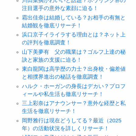
川田菜摘かわいいと話題？ボウリング界の
注目選手の意外な素顔に迫る！
霜出佳奈は結婚している？お相手の有無と
結婚観を徹底リサーチ！
浜口京子イライラする理由とは？ネット上
の評判を徹底調査！
山下美夢有 父の職業は？ゴルフ上達の秘
訣と家族の支援に迫る！
東白龍関は高学歴の力士？出身校・偏差値
と相撲界進出の秘話を徹底調査！
ハルク・ホーガンの身長はデカい？プロフ
ィールや私生活も徹底リサーチ！
三上彩奈はアナウンサー？意外な経歴と私
生活を徹底リサーチ！
岡野雅行は現在どうしてる？最近（2025
年）の活動状況を詳しくリサーチ！