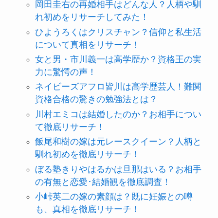
岡田圭右の再婚相手はどんな人？人柄や馴
れ初めをリサーチしてみた！
ひようろくはクリスチャン？信仰と私生活
について真相をリサーチ！
女と男・市川義一は高学歴か？資格王の実
力に驚愕の声！
ネイビーズアフロ皆川は高学歴芸人！難関
資格合格の驚きの勉強法とは？
川村エミコは結婚したのか？お相手につい
て徹底リサーチ！
飯尾和樹の嫁は元レースクイーン？人柄と
馴れ初めを徹底リサーチ！
ぼる塾きりやはるかは旦那はいる？お相手
の有無と恋愛･結婚観を徹底調査！
小峠英二の嫁の素顔は？既に妊娠との噂
も、真相を徹底リサーチ！