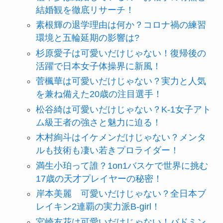
結婚観を徹底リサーチ！
素根輝の退学理由は何か？コロナ禍の練習
環境と五輪延期の影響は?
杉原愛子は可愛いだけじゃない！復帰後の
活躍で日本女子体操界に新風！
菅楓華は可愛いだけじゃない？実力と人気
を兼ね備えた20歳の注目選手！
松谷綺は可愛いだけじゃない？K-1女子アト
ム級王者の強さと魅力に迫る！
木村絢斗はイケメンだけじゃない？メンタ
ルも技術も凄い若きプロライダー！
満生小珀って誰？1on1バスケで世界に挑む
17歳の天才プレイヤーの秘密！
岸本美麗 可愛いだけじゃない？全日本ブ
レイキン2連覇の実力派B-girl！
宮崎友花は可愛いだけじゃない！バドミン