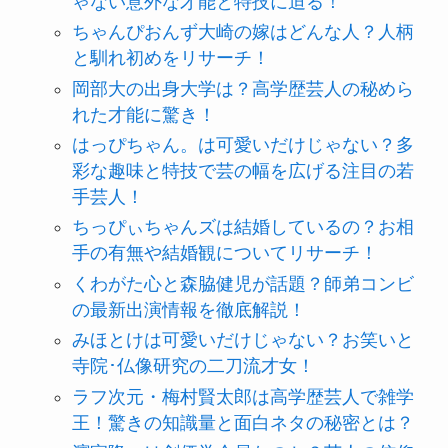
ゃない意外な才能と特技に迫る！
ちゃんぴおんず大崎の嫁はどんな人？人柄
と馴れ初めをリサーチ！
岡部大の出身大学は？高学歴芸人の秘めら
れた才能に驚き！
はっぴちゃん。は可愛いだけじゃない？多
彩な趣味と特技で芸の幅を広げる注目の若
手芸人！
ちっぴぃちゃんズは結婚しているの？お相
手の有無や結婚観についてリサーチ！
くわがた心と森脇健児が話題？師弟コンビ
の最新出演情報を徹底解説！
みほとけは可愛いだけじゃない？お笑いと
寺院･仏像研究の二刀流才女！
ラフ次元・梅村賢太郎は高学歴芸人で雑学
王！驚きの知識量と面白ネタの秘密とは？