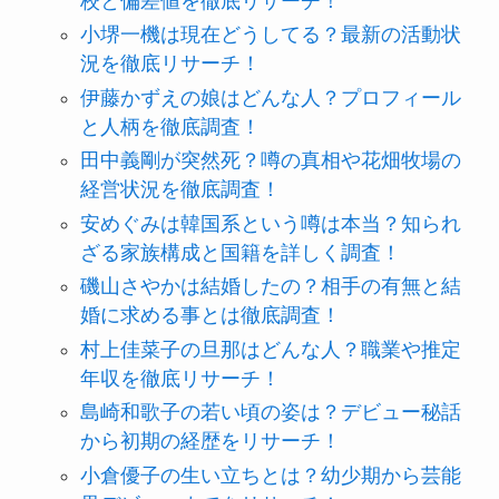
校と偏差値を徹底リサーチ！
小堺一機は現在どうしてる？最新の活動状
況を徹底リサーチ！
伊藤かずえの娘はどんな人？プロフィール
と人柄を徹底調査！
田中義剛が突然死？噂の真相や花畑牧場の
経営状況を徹底調査！
安めぐみは韓国系という噂は本当？知られ
ざる家族構成と国籍を詳しく調査！
磯山さやかは結婚したの？相手の有無と結
婚に求める事とは徹底調査！
村上佳菜子の旦那はどんな人？職業や推定
年収を徹底リサーチ！
島崎和歌子の若い頃の姿は？デビュー秘話
から初期の経歴をリサーチ！
小倉優子の生い立ちとは？幼少期から芸能