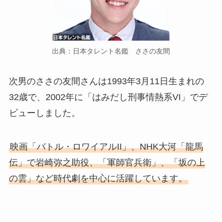
出典：日本タレント名鑑 ささの友間
次男のささの友間さんは1993年3月11日生まれの
32歳で、2002年に「はみだし刑事情熱系VI」でデ
ビューしました。
映画「バトル・ロワイアルII」、NHK大河「龍馬
伝」で岩崎弥之助役、「軍師官兵衛」、「坂の上
の雲」など時代劇を中心に活躍しています。