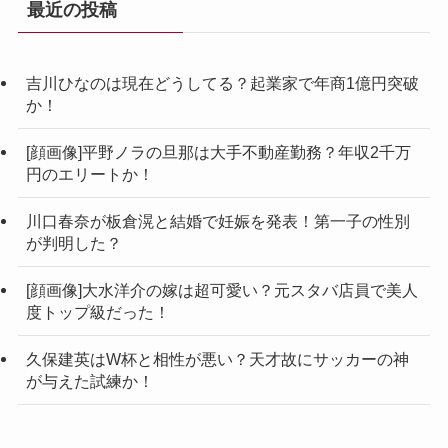
最近の投稿
吉川ひなのは現在どうしてる？起業家で年商1億円突破
か！
[顔画像]平野ノラの旦那は大手不動産勤務？年収2千万
円のエリートか！
川口春奈が板倉滉と結婚で妊娠を発表！第一子の性別
が判明した？
[顔画像]大水洋介の嫁は超可愛い？元スタバ店員で美人
度トップ級だった！
久保建英はW杯と相性が悪い？天才故にサッカーの神
が与えた試練か！