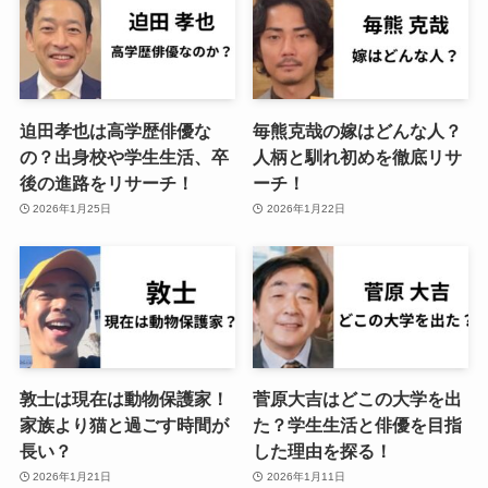
迫田孝也は高学歴俳優な
毎熊克哉の嫁はどんな人？
の？出身校や学生生活、卒
人柄と馴れ初めを徹底リサ
後の進路をリサーチ！
ーチ！
2026年1月25日
2026年1月22日
敦士は現在は動物保護家！
菅原大吉はどこの大学を出
家族より猫と過ごす時間が
た？学生生活と俳優を目指
長い？
した理由を探る！
2026年1月21日
2026年1月11日