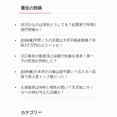
最近の投稿
吉川ひなのは現在どうしてる？起業家で年商1
億円突破か！
[顔画像]平野ノラの旦那は大手不動産勤務？年
収2千万円のエリートか！
川口春奈が板倉滉と結婚で妊娠を発表！第一
子の性別が判明した？
[顔画像]大水洋介の嫁は超可愛い？元スタバ店
員で美人度トップ級だった！
久保建英はW杯と相性が悪い？天才故にサッ
カーの神が与えた試練か！
カテゴリー