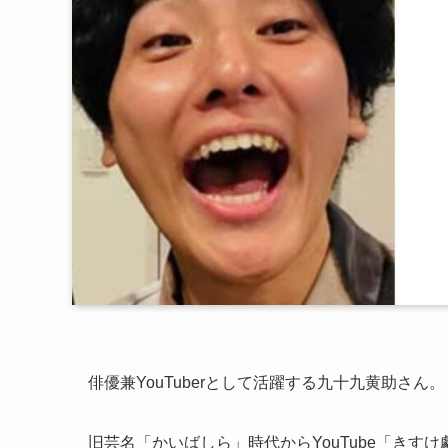
俳優兼YouTuberとして活躍する九十九黄助さん。
旧芸名「かいばしら」時代からYouTube「きす