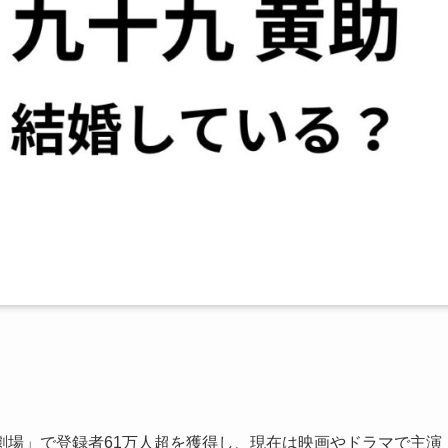
け劇場」で登録者61万人超を獲得し、現在は映画やドラマで主演