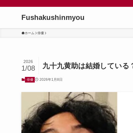
Fushakushinmyou
ホーム
俳優
2026
九十九黄助は結婚している
1/08
2026年1月8日
俳優