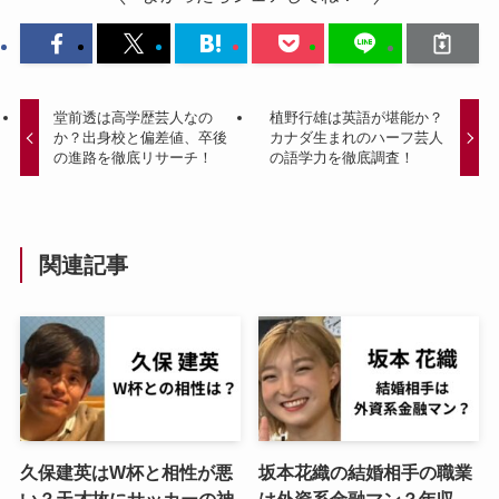
堂前透は高学歴芸人なの
植野行雄は英語が堪能か？
か？出身校と偏差値、卒後
カナダ生まれのハーフ芸人
の進路を徹底リサーチ！
の語学力を徹底調査！
関連記事
久保建英はW杯と相性が悪
坂本花織の結婚相手の職業
い？天才故にサッカーの神
は外資系金融マン？年収