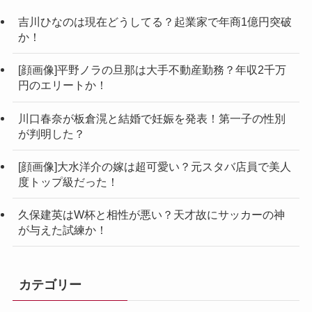
吉川ひなのは現在どうしてる？起業家で年商1億円突破
か！
[顔画像]平野ノラの旦那は大手不動産勤務？年収2千万
円のエリートか！
川口春奈が板倉滉と結婚で妊娠を発表！第一子の性別
が判明した？
[顔画像]大水洋介の嫁は超可愛い？元スタバ店員で美人
度トップ級だった！
久保建英はW杯と相性が悪い？天才故にサッカーの神
が与えた試練か！
カテゴリー