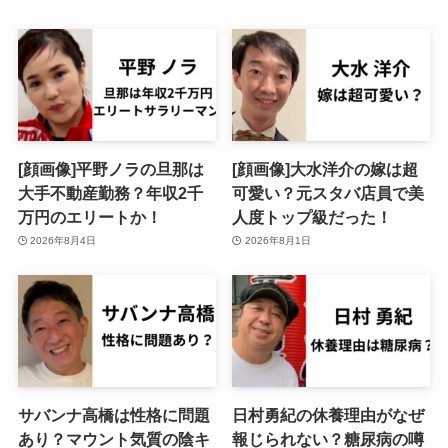
[顔画像]平野ノラの旦那は
[顔画像]大水洋介の嫁は超
大手不動産勤務？年収2千
可愛い？元スタバ店員で美
万円のエリートか！
人度トップ級だった！
2026年8月4日
2026年8月1日
サバンナ高橋は性格に問題
日村勇紀の休養理由がなぜ
あり？マウント気質の陰キ
報じられない？糖尿病の噂