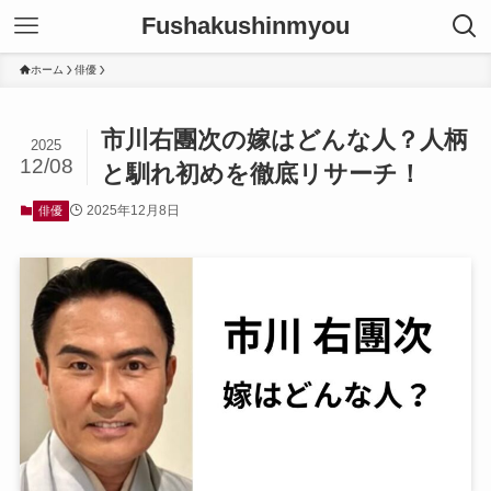
Fushakushinmyou
ホーム
俳優
市川右團次の嫁はどんな人？人柄
2025
12/08
と馴れ初めを徹底リサーチ！
2025年12月8日
俳優