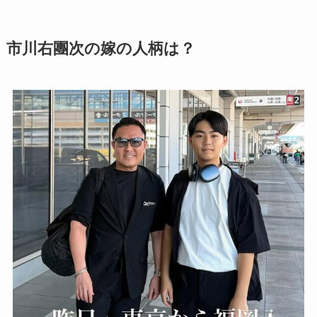
市川右團次の嫁の人柄は？