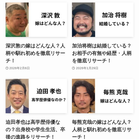
深沢敦の嫁はどんな人？人
加治将樹は結婚している？
柄や馴れ初めを徹底リサー
お相手の有無や経歴・人柄
チ！
を徹底リサーチ！
2026年2月6日
2026年1月29日
迫田孝也は高学歴俳優な
毎熊克哉の嫁はどんな人？
の？出身校や学生生活、卒
人柄と馴れ初めを徹底リサ
後の進路をリサーチ！
ーチ！