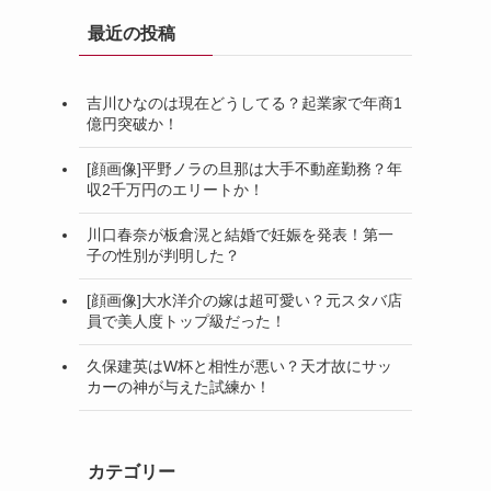
最近の投稿
吉川ひなのは現在どうしてる？起業家で年商1
億円突破か！
[顔画像]平野ノラの旦那は大手不動産勤務？年
収2千万円のエリートか！
川口春奈が板倉滉と結婚で妊娠を発表！第一
子の性別が判明した？
[顔画像]大水洋介の嫁は超可愛い？元スタバ店
員で美人度トップ級だった！
久保建英はW杯と相性が悪い？天才故にサッ
カーの神が与えた試練か！
カテゴリー