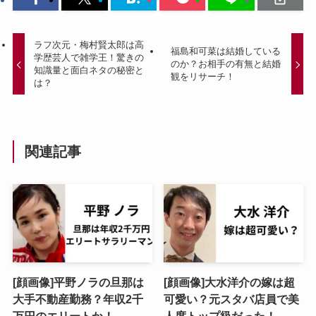
ラフ次元・梅村賢太郎は高
福島和可菜は結婚している
学歴芸人で雑学王！驚きの
のか？お相手の有無と結婚
知識量と面白ネタの秘密と
観をリサーチ！
は？
関連記事
[顔画像]平野ノラの旦那は
[顔画像]大水洋介の嫁は超
大手不動産勤務？年収2千
可愛い？元スタバ店員で美