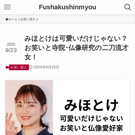
Fushakushinmyou
ホーム
お笑い芸人
みほとけは可愛いだけじゃない？
2025
お笑いと寺院･仏像研究の二刀流才
9/23
女！
2025年9月23日
お笑い芸人