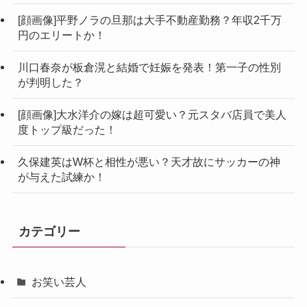
[顔画像]平野ノラの旦那は大手不動産勤務？年収2千万
円のエリートか！
川口春奈が板倉滉と結婚で妊娠を発表！第一子の性別
が判明した？
[顔画像]大水洋介の嫁は超可愛い？元スタバ店員で美人
度トップ級だった！
久保建英はW杯と相性が悪い？天才故にサッカーの神
が与えた試練か！
カテゴリー
お笑い芸人