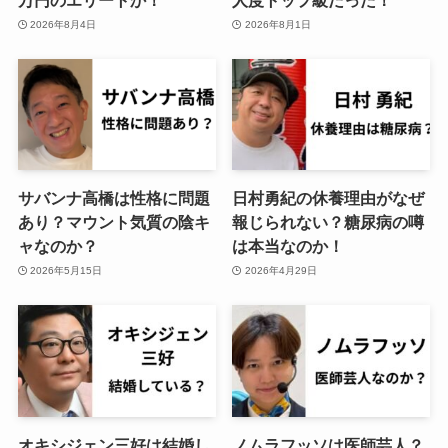
万円のエリートか！
人度トップ級だった！
2026年8月4日
2026年8月1日
サバンナ高橋は性格に問題
日村勇紀の休養理由がなぜ
あり？マウント気質の陰キ
報じられない？糖尿病の噂
ャなのか？
は本当なのか！
2026年5月15日
2026年4月29日
オキシジェン三好は結婚し
ノムラフッソは医師芸人？