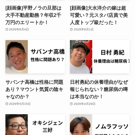
[顔画像]平野ノラの旦那は
[顔画像]大水洋介の嫁は超
大手不動産勤務？年収2千
可愛い？元スタバ店員で美
万円のエリートか！
人度トップ級だった！
2026年8月4日
2026年8月1日
サバンナ高橋は性格に問題
日村勇紀の休養理由がなぜ
あり？マウント気質の陰キ
報じられない？糖尿病の噂
ャなのか？
は本当なのか！
2026年5月15日
2026年4月29日