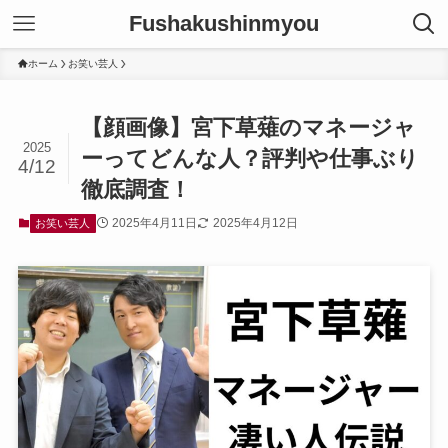
Fushakushinmyou
ホーム
お笑い芸人
【顔画像】宮下草薙のマネージャ
2025
ーってどんな人？評判や仕事ぶり
4/12
徹底調査！
2025年4月11日
2025年4月12日
お笑い芸人