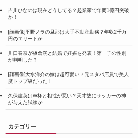
吉川ひなのは現在どうしてる？起業家で年商1億円突破
か！
[顔画像]平野ノラの旦那は大手不動産勤務？年収2千万
円のエリートか！
川口春奈が板倉滉と結婚で妊娠を発表！第一子の性別
が判明した？
[顔画像]大水洋介の嫁は超可愛い？元スタバ店員で美人
度トップ級だった！
久保建英はW杯と相性が悪い？天才故にサッカーの神
が与えた試練か！
カテゴリー