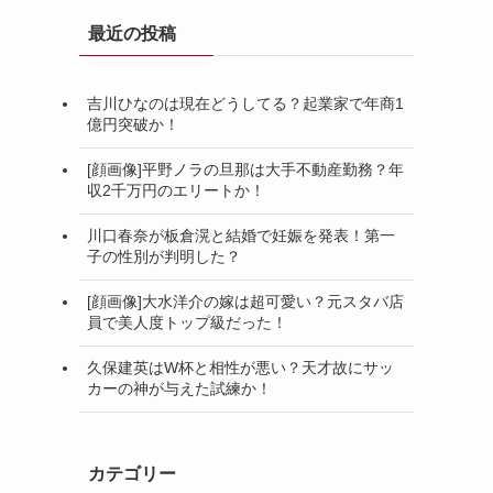
最近の投稿
吉川ひなのは現在どうしてる？起業家で年商1
億円突破か！
[顔画像]平野ノラの旦那は大手不動産勤務？年
収2千万円のエリートか！
川口春奈が板倉滉と結婚で妊娠を発表！第一
子の性別が判明した？
[顔画像]大水洋介の嫁は超可愛い？元スタバ店
員で美人度トップ級だった！
久保建英はW杯と相性が悪い？天才故にサッ
カーの神が与えた試練か！
カテゴリー