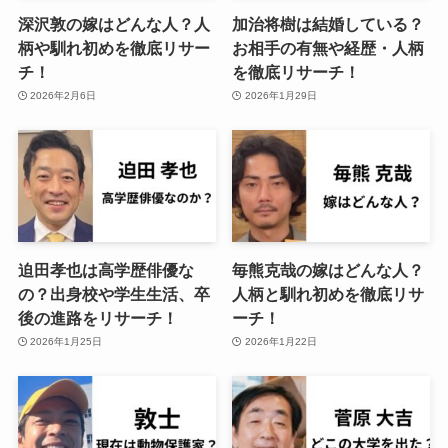
深沢敦の嫁はどんな人？人
加治将樹は結婚している？
柄や馴れ初めを徹底リサー
お相手の有無や経歴・人柄
チ！
を徹底リサーチ！
2026年2月6日
2026年1月29日
迫田孝也は高学歴俳優な
毎熊克哉の嫁はどんな人？
の？出身校や学生生活、卒
人柄と馴れ初めを徹底リサ
後の進路をリサーチ！
ーチ！
2026年1月25日
2026年1月22日