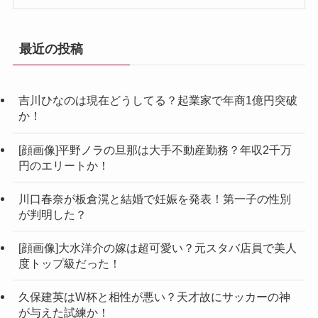
最近の投稿
吉川ひなのは現在どうしてる？起業家で年商1億円突破
か！
[顔画像]平野ノラの旦那は大手不動産勤務？年収2千万
円のエリートか！
川口春奈が板倉滉と結婚で妊娠を発表！第一子の性別
が判明した？
[顔画像]大水洋介の嫁は超可愛い？元スタバ店員で美人
度トップ級だった！
久保建英はW杯と相性が悪い？天才故にサッカーの神
が与えた試練か！