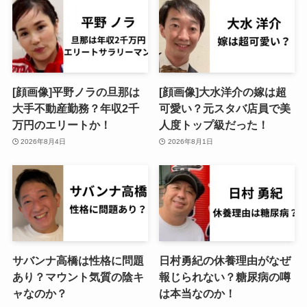
[顔画像]平野ノラの旦那は
[顔画像]大水洋介の嫁は超
大手不動産勤務？年収2千
可愛い？元スタバ店員で美
万円のエリートか！
人度トップ級だった！
2026年8月4日
2026年8月1日
サバンナ高橋は性格に問題
日村勇紀の休養理由がなぜ
あり？マウント気質の陰キ
報じられない？糖尿病の噂
ャなのか？
は本当なのか！