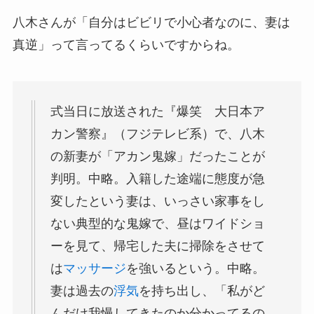
八木さんが「自分はビビリで小心者なのに、妻は
真逆」って言ってるくらいですからね。
式当日に放送された『爆笑 大日本ア
カン警察』（フジテレビ系）で、八木
の新妻が「アカン鬼嫁」だったことが
判明。中略。入籍した途端に態度が急
変したという妻は、いっさい家事をし
ない典型的な鬼嫁で、昼はワイドショ
ーを見て、帰宅した夫に掃除をさせて
は
マッサージ
を強いるという。中略。
妻は過去の
浮気
を持ち出し、「私がど
んだけ我慢してきたのか分かってるの