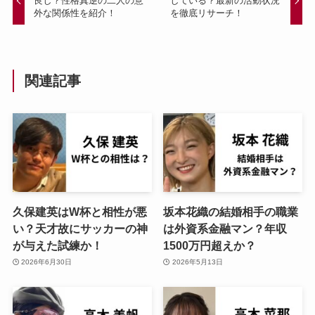
良し？性格真逆の二人の意
している？最新の活動状況
外な関係性を紹介！
を徹底リサーチ！
関連記事
久保建英はW杯と相性が悪
坂本花織の結婚相手の職業
い？天才故にサッカーの神
は外資系金融マン？年収
が与えた試練か！
1500万円超えか？
2026年6月30日
2026年5月13日