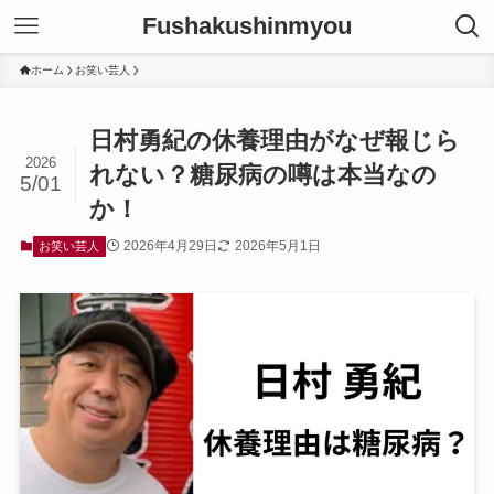
Fushakushinmyou
ホーム
お笑い芸人
日村勇紀の休養理由がなぜ報じら
2026
れない？糖尿病の噂は本当なの
5/01
か！
2026年4月29日
2026年5月1日
お笑い芸人