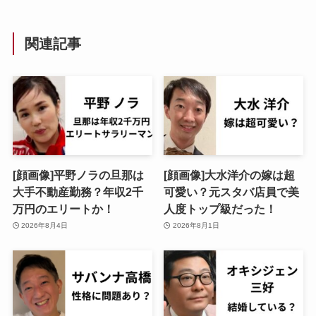
関連記事
[顔画像]平野ノラの旦那は
[顔画像]大水洋介の嫁は超
大手不動産勤務？年収2千
可愛い？元スタバ店員で美
万円のエリートか！
人度トップ級だった！
2026年8月4日
2026年8月1日