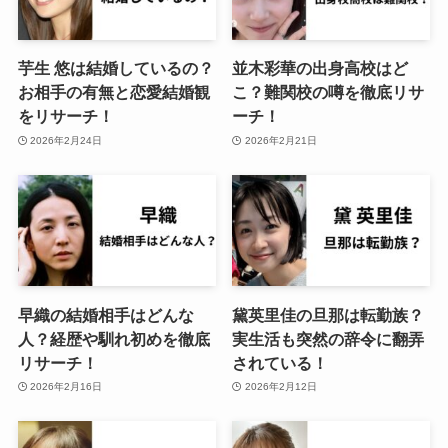
芋生 悠は結婚しているの？
並木彩華の出身高校はど
お相手の有無と恋愛結婚観
こ？難関校の噂を徹底リサ
をリサーチ！
ーチ！
2026年2月24日
2026年2月21日
早織の結婚相手はどんな
黛英里佳の旦那は転勤族？
人？経歴や馴れ初めを徹底
実生活も突然の辞令に翻弄
リサーチ！
されている！
2026年2月16日
2026年2月12日