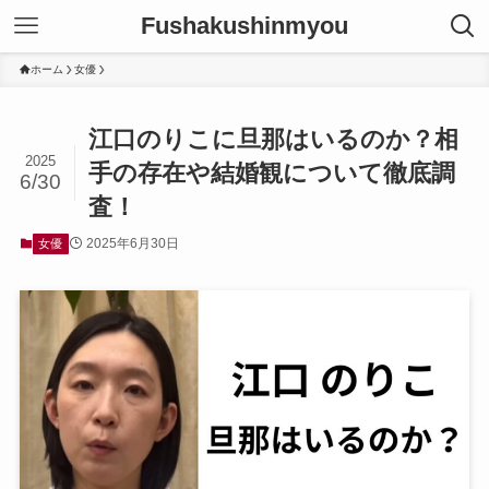
Fushakushinmyou
ホーム
女優
江口のりこに旦那はいるのか？相
2025
手の存在や結婚観について徹底調
6/30
査！
2025年6月30日
女優