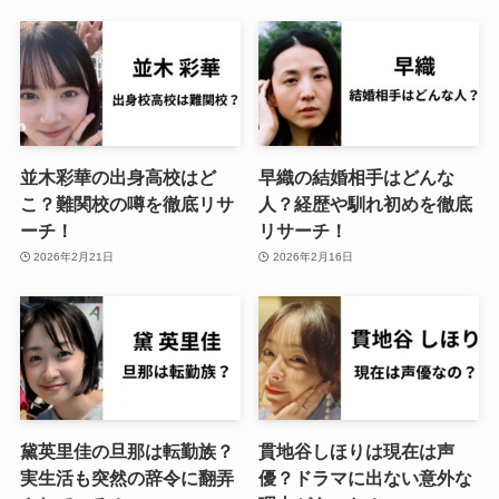
並木彩華の出身高校はど
早織の結婚相手はどんな
こ？難関校の噂を徹底リサ
人？経歴や馴れ初めを徹底
ーチ！
リサーチ！
2026年2月21日
2026年2月16日
黛英里佳の旦那は転勤族？
貫地谷しほりは現在は声
実生活も突然の辞令に翻弄
優？ドラマに出ない意外な