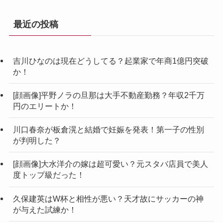
最近の投稿
吉川ひなのは現在どうしてる？起業家で年商1億円突破
か！
[顔画像]平野ノラの旦那は大手不動産勤務？年収2千万
円のエリートか！
川口春奈が板倉滉と結婚で妊娠を発表！第一子の性別
が判明した？
[顔画像]大水洋介の嫁は超可愛い？元スタバ店員で美人
度トップ級だった！
久保建英はW杯と相性が悪い？天才故にサッカーの神
が与えた試練か！