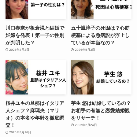
川口春奈が板倉滉と結婚で
五十嵐淳子の死因は？心筋
妊娠を発表！第一子の性別
梗塞による急病説が浮上し
が判明した？
ているが本当なの？
2026年8月2日
2026年5月3日
桜井ユキの旦那はイタリア
芋生 悠は結婚しているの？
人シェフ？麻璃央（マリ
お相手の有無と恋愛結婚観
オ）の本名や年齢を徹底調
をリサーチ！
査！
2026年2月24日
2026年3月16日