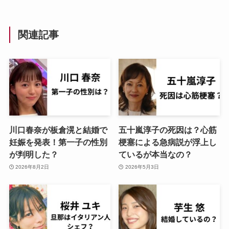
関連記事
川口春奈が板倉滉と結婚で
五十嵐淳子の死因は？心筋
妊娠を発表！第一子の性別
梗塞による急病説が浮上し
が判明した？
ているが本当なの？
2026年8月2日
2026年5月3日