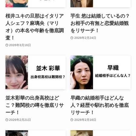
桜井ユキの旦那はイタリア
芋生 悠は結婚しているの？
人シェフ？麻璃央（マリ
お相手の有無と恋愛結婚観
オ）の本名や年齢を徹底調
をリサーチ！
査！
2026年2月24日
2026年3月16日
並木彩華の出身高校はど
早織の結婚相手はどんな
こ？難関校の噂を徹底リサ
人？経歴や馴れ初めを徹底
ーチ！
リサーチ！
2026年2月21日
2026年2月16日