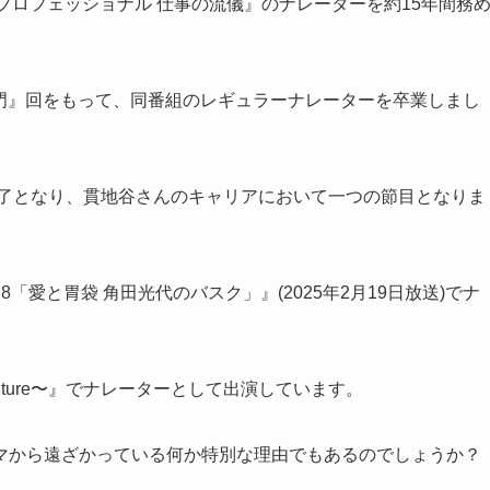
プロフェッショナル 仕事の流儀』のナレーターを約15年間務
左衛門』回をもって、同番組のレギュラーナレーターを卒業しまし
終了となり、貫地谷さんのキャリアにおいて一つの節目となりま
8「愛と胃袋 角田光代のバスク」』(2025年2月19日放送)でナ
e future〜』でナレーターとして出演しています。
マから遠ざかっている何か特別な理由でもあるのでしょうか？