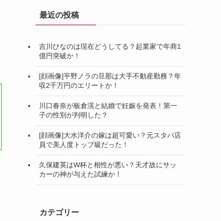
最近の投稿
吉川ひなのは現在どうしてる？起業家で年商1
億円突破か！
[顔画像]平野ノラの旦那は大手不動産勤務？年
収2千万円のエリートか！
川口春奈が板倉滉と結婚で妊娠を発表！第一
子の性別が判明した？
[顔画像]大水洋介の嫁は超可愛い？元スタバ店
員で美人度トップ級だった！
久保建英はW杯と相性が悪い？天才故にサッ
カーの神が与えた試練か！
カテゴリー