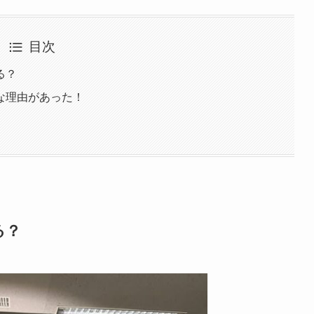
目次
る？
な理由があった！
る？