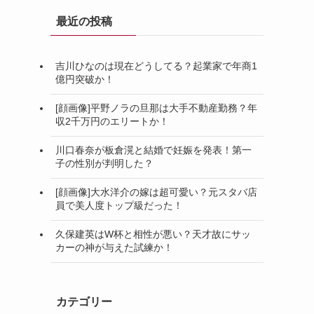
最近の投稿
吉川ひなのは現在どうしてる？起業家で年商1
億円突破か！
[顔画像]平野ノラの旦那は大手不動産勤務？年
収2千万円のエリートか！
川口春奈が板倉滉と結婚で妊娠を発表！第一
子の性別が判明した？
[顔画像]大水洋介の嫁は超可愛い？元スタバ店
員で美人度トップ級だった！
久保建英はW杯と相性が悪い？天才故にサッ
カーの神が与えた試練か！
カテゴリー