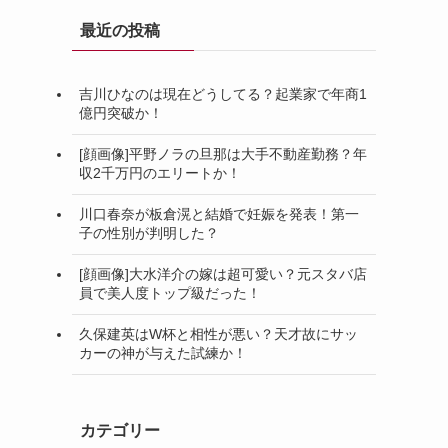
最近の投稿
吉川ひなのは現在どうしてる？起業家で年商1
億円突破か！
[顔画像]平野ノラの旦那は大手不動産勤務？年
収2千万円のエリートか！
川口春奈が板倉滉と結婚で妊娠を発表！第一
子の性別が判明した？
[顔画像]大水洋介の嫁は超可愛い？元スタバ店
員で美人度トップ級だった！
久保建英はW杯と相性が悪い？天才故にサッ
カーの神が与えた試練か！
カテゴリー