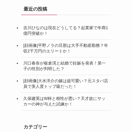
最近の投稿
吉川ひなのは現在どうしてる？起業家で年商1
億円突破か！
[顔画像]平野ノラの旦那は大手不動産勤務？年
収2千万円のエリートか！
川口春奈が板倉滉と結婚で妊娠を発表！第一
子の性別が判明した？
[顔画像]大水洋介の嫁は超可愛い？元スタバ店
員で美人度トップ級だった！
久保建英はW杯と相性が悪い？天才故にサッ
カーの神が与えた試練か！
カテゴリー