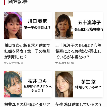
関連記事
川口春奈が板倉滉と結婚で
五十嵐淳子の死因は？心筋
妊娠を発表！第一子の性別
梗塞による急病説が浮上し
が判明した？
ているが本当なの？
2026年8月2日
2026年5月3日
桜井ユキの旦那はイタリア
芋生 悠は結婚しているの？