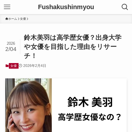
Fushakushinmyou
ホーム
女優
鈴木美羽は高学歴女優？出身大学
2026
や女優を目指した理由をリサー
2/04
チ！
2026年2月4日
女優