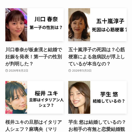
川口春奈が板倉滉と結婚で
五十嵐淳子の死因は？心筋
妊娠を発表！第一子の性別
梗塞による急病説が浮上し
が判明した？
ているが本当なの？
2026年8月2日
2026年5月3日
桜井ユキの旦那はイタリア
芋生 悠は結婚しているの？
人シェフ？麻璃央（マリ
お相手の有無と恋愛結婚観